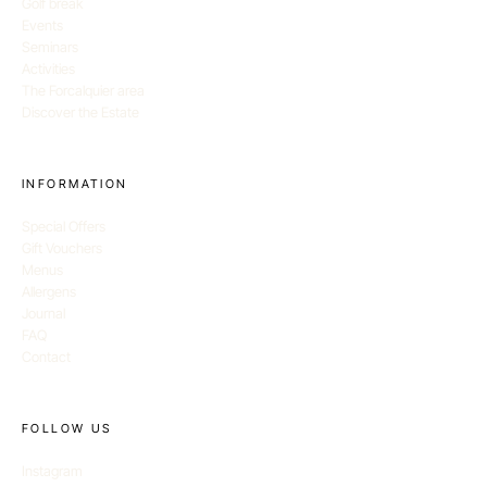
Golf break
Events
Seminars
Activities
The Forcalquier area
Discover the Estate
INFORMATION
Special Offers
Gift Vouchers
Menus
Allergens
Journal
FAQ
Contact
FOLLOW US
Instagram