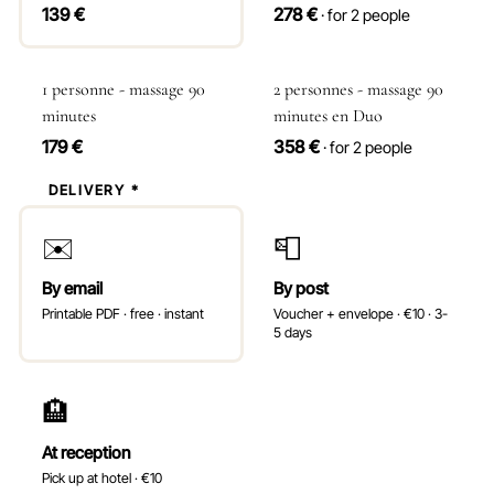
139 €
278 €
· for 2 people
1 personne - massage 90
2 personnes - massage 90
minutes
minutes en Duo
179 €
358 €
· for 2 people
2
DELIVERY *
✉️
📮
By email
By post
Printable PDF · free · instant
Voucher + envelope · €10 · 3-
5 days
🏨
At reception
Pick up at hotel · €10