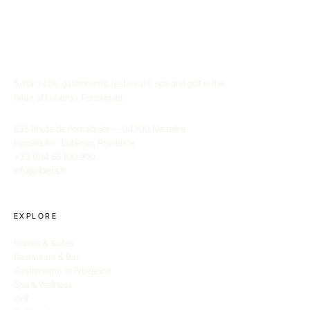
5-star hotel, gastronomic restaurant, spa and golf in the
heart of Luberon, Forcalquier.
635 Route de Forcalquier — 04300 Niozelles
Forcalquier · Luberon, Provence
+33 (0)4 65 100 900
info@ribiera.fr
EXPLORE
Rooms & Suites
Restaurant & Bar
Gastronomic in Provence
Spa & Wellness
Golf