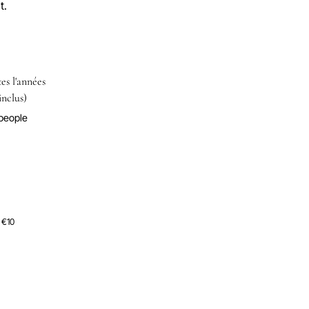
t.
es l'années
inclus)
 people
· €10