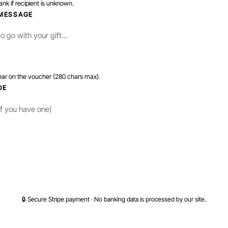
nk if recipient is unknown.
MESSAGE
ear on the voucher (280 chars max).
DE
PROCEED TO SECURE PAYMENT
🔒 Secure Stripe payment · No banking data is processed by our site.