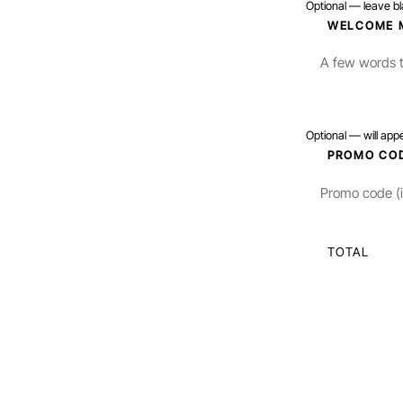
Optional — leave bla
4
WELCOME 
Optional — will app
5
PROMO CO
TOTAL