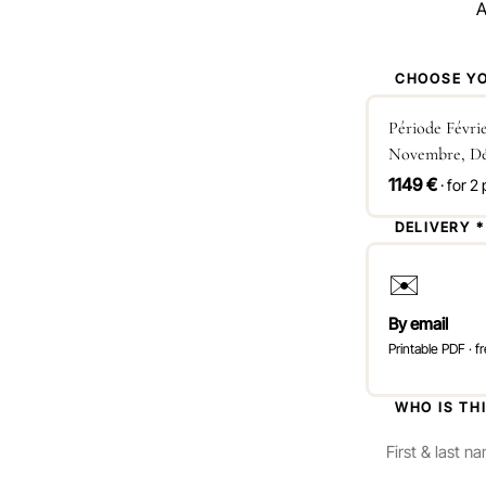
A
1
CHOOSE YO
Période Févrie
Novembre, D
1149 €
· for 2
2
DELIVERY *
✉️
By email
Printable PDF · fr
3
WHO IS TH