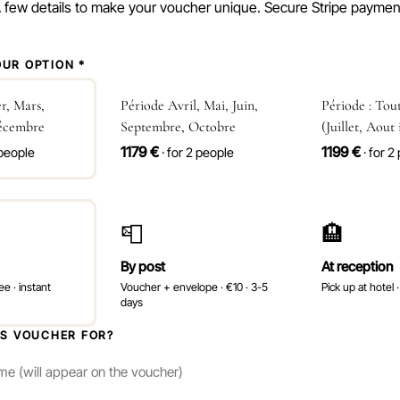
 few details to make your voucher unique. Secure Stripe paymen
UR OPTION *
r, Mars,
Période Avril, Mai, Juin,
Période : Tout
écembre
Septembre, Octobre
(Juillet, Aout 
1179 €
1199 €
 people
· for 2 people
· for 2
📮
🏨
By post
At reception
ee · instant
Voucher + envelope · €10 · 3-5
Pick up at hotel 
days
IS VOUCHER FOR?