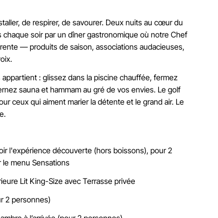
taller, de respirer, de savourer. Deux nuits au cœur du
 chaque soir par un dîner gastronomique où notre Chef
érente — produits de saison, associations audacieuses,
oix.
 appartient : glissez dans la piscine chauffée, fermez
lternez sauna et hammam au gré de vos envies. Le golf
r ceux qui aiment marier la détente et le grand air. Le
e.
soir l'expérience découverte (hors boissons), pour 2
r le menu Sensations
ieure Lit King-Size avec Terrasse privée
ur 2 personnes)
hambre à l’arrivée (pour 2 personnes)