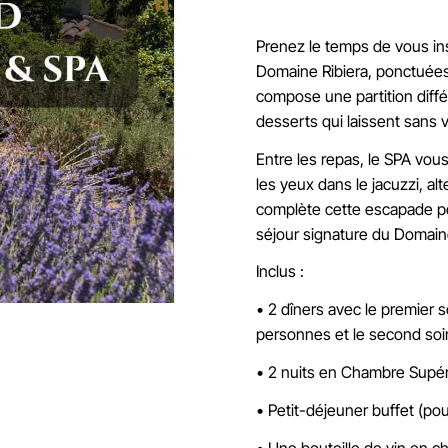
Prenez le temps de vous ins
Domaine Ribiera, ponctuées
compose une partition diff
desserts qui laissent sans v
Entre les repas, le SPA vous
les yeux dans le jacuzzi, a
complète cette escapade pou
séjour signature du Domain
Inclus :
• 2 dîners avec le premier 
personnes et le second soi
• 2 nuits en Chambre Supér
• Petit-déjeuner buffet (po
• Une bouteille de vin en c