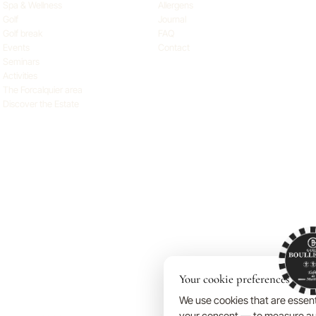
Spa & Wellness
Allergens
Golf
Journal
Golf break
FAQ
Events
Contact
Seminars
Activities
The Forcalquier area
Discover the Estate
Your cookie preferences
We use cookies that are essent
your consent — to measure au