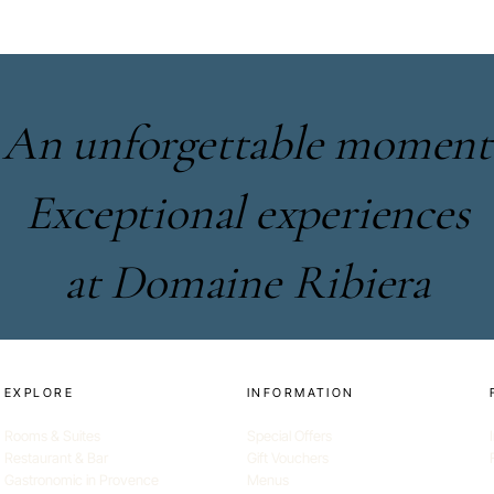
An unforgettable moment
Exceptional experiences
at Domaine Ribiera
EXPLORE
INFORMATION
Rooms & Suites
Special Offers
Restaurant & Bar
Gift Vouchers
Gastronomic in Provence
Menus