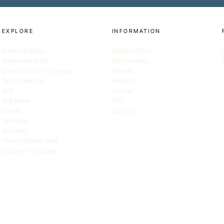
EXPLORE
INFORMATION
Rooms & Suites
Special Offers
Restaurant & Bar
Gift Vouchers
Gastronomic in Provence
Menus
Spa & Wellness
Allergens
Golf
Journal
Golf break
FAQ
Events
Contact
Seminars
Activities
The Forcalquier area
Discover the Estate