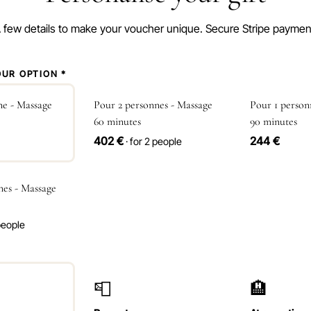
 few details to make your voucher unique. Secure Stripe paymen
UR OPTION *
ne - Massage
Pour 2 personnes - Massage
Pour 1 person
60 minutes
90 minutes
402 €
244 €
· for 2 people
nes - Massage
 people
📮
🏨