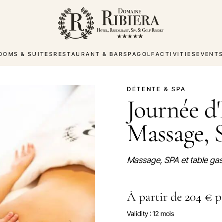
OOMS & SUITES
RESTAURANT & BAR
SPA
GOLF
ACTIVITIES
EVENT
DÉTENTE & SPA
Journée d
Massage,
Massage, SPA et table gas
À partir de 204 € 
Validity : 12 mois