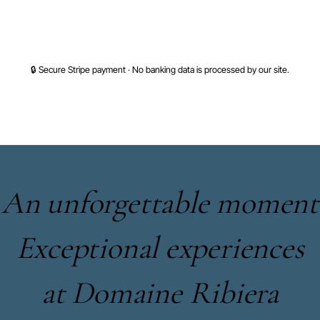
PROCEED TO SECURE PAYMENT
🔒 Secure Stripe payment · No banking data is processed by our site.
An unforgettable moment
Exceptional experiences
at Domaine Ribiera