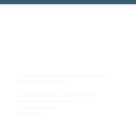
5-star hotel, gastronomic restaurant, spa and golf in the
heart of Luberon, Forcalquier.
635 Route de Forcalquier — 04300 Niozelles
Forcalquier · Luberon, Provence
+33 (0)4 65 100 900
info@ribiera.fr