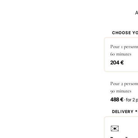
A
1
CHOOSE YO
Pour 1 person
60 minutes
204 €
Pour 2 person
90 minutes
488 €
· for 2
2
DELIVERY *
✉️