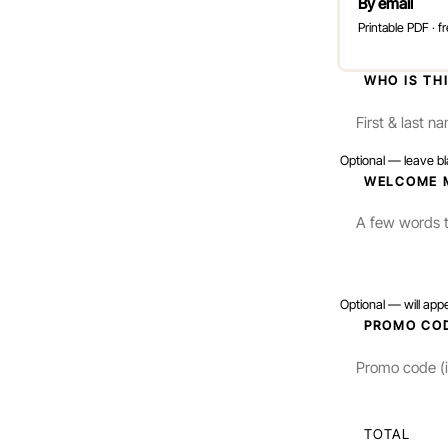
By email
Printable PDF · fr
3
WHO IS TH
Optional — leave bla
4
WELCOME 
Optional — will app
5
PROMO CO
TOTAL