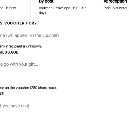
By post
At reception
ee · instant
Voucher + envelope · €10 · 3-5
Pick up at hotel 
days
IS VOUCHER FOR?
nk if recipient is unknown.
MESSAGE
ear on the voucher (280 chars max).
DE