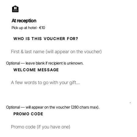
🏨
At reception
Pick up at hotel · €10
3
WHO IS THIS VOUCHER FOR?
Optional — leave blank if recipient is unknown.
4
WELCOME MESSAGE
Optional — will appear on the voucher (280 chars max).
5
PROMO CODE