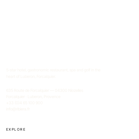
5-star hotel, gastronomic restaurant, spa and golf in the
heart of Luberon, Forcalquier.
635 Route de Forcalquier — 04300 Niozelles
Forcalquier · Luberon, Provence
+33 (0)4 65 100 900
info@ribiera.fr
EXPLORE