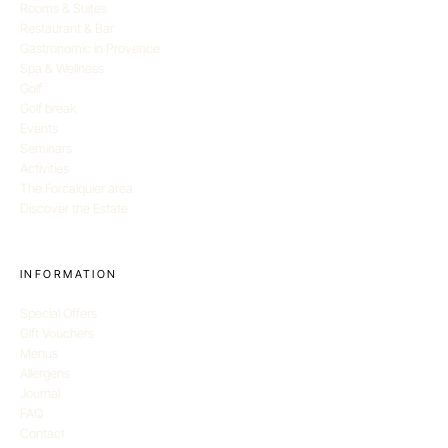
Rooms & Suites
Restaurant & Bar
Gastronomic in Provence
Spa & Wellness
Golf
Golf break
Events
Seminars
Activities
The Forcalquier area
Discover the Estate
INFORMATION
Special Offers
Gift Vouchers
Menus
Allergens
Journal
FAQ
Contact