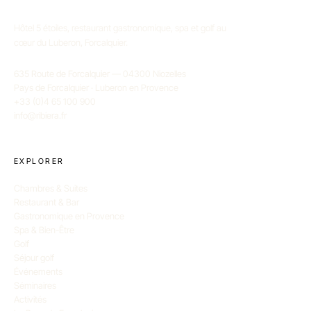
Hôtel 5 étoiles, restaurant gastronomique, spa et golf au
cœur du Luberon, Forcalquier.
635 Route de Forcalquier — 04300 Niozelles
Pays de Forcalquier · Luberon en Provence
+33 (0)4 65 100 900
info@ribiera.fr
EXPLORER
Chambres & Suites
Restaurant & Bar
Gastronomique en Provence
Spa & Bien-Être
Golf
Séjour golf
Événements
Séminaires
Activités