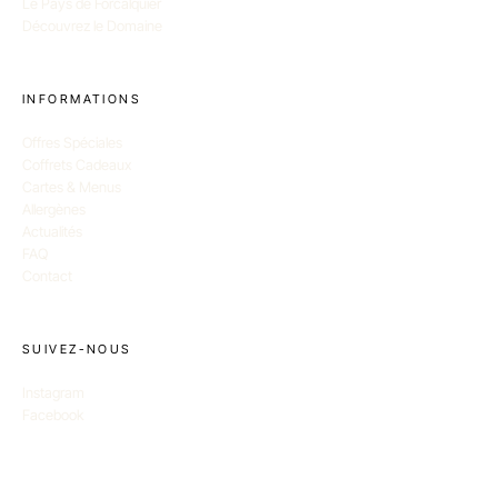
Le Pays de Forcalquier
Découvrez le Domaine
INFORMATIONS
Offres Spéciales
Coffrets Cadeaux
Cartes & Menus
Allergènes
Actualités
FAQ
Contact
SUIVEZ-NOUS
Instagram
Facebook