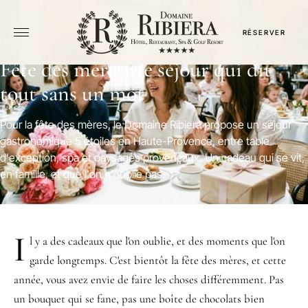
RÉSERVER
INSPIRATIONS · 29 MAI 2026 · 3 MIN
Fête des mères : le séjour qui dit
tout sans un mot
Pour la fête des mères, le Domaine Ribiera propose un séjour
gastronomique 5 étoiles en Haute-Provence, entre table
d'exception, spa et paysages provençaux. Un cadeau qui se vit,
en famille, et que l'on n'oublie pas.
I
l y a des cadeaux que l'on oublie, et des moments que l'on
garde longtemps. C'est bientôt la fête des mères, et cette
année, vous avez envie de faire les choses différemment. Pas
un bouquet qui se fane, pas une boîte de chocolats bien