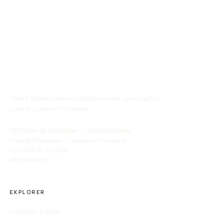
Hôtel 5 étoiles, restaurant gastronomique, spa et golf au
cœur du Luberon, Forcalquier.
635 Route de Forcalquier — 04300 Niozelles
Pays de Forcalquier · Luberon en Provence
+33 (0)4 65 100 900
info@ribiera.fr
EXPLORER
Chambres & Suites