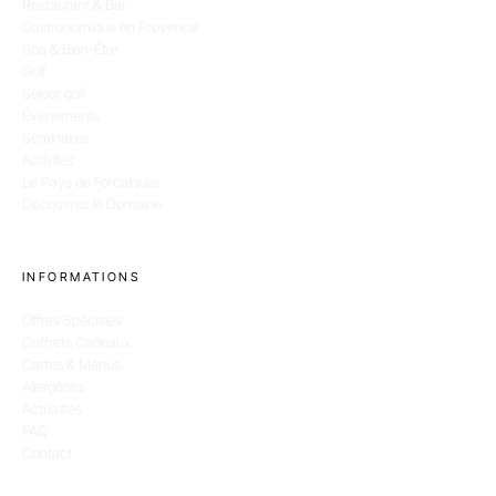
Restaurant & Bar
Gastronomique en Provence
Spa & Bien-Être
Golf
Séjour golf
Événements
Séminaires
Activités
Le Pays de Forcalquier
Découvrez le Domaine
INFORMATIONS
Offres Spéciales
Coffrets Cadeaux
Cartes & Menus
Allergènes
Actualités
FAQ
Contact