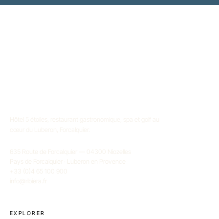
Hôtel 5 étoiles, restaurant gastronomique, spa et golf au
cœur du Luberon, Forcalquier.
635 Route de Forcalquier — 04300 Niozelles
Pays de Forcalquier · Luberon en Provence
+33 (0)4 65 100 900
info@ribiera.fr
EXPLORER