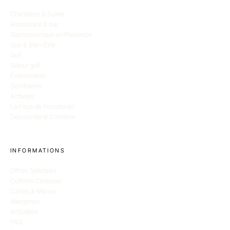
Chambres & Suites
Restaurant & Bar
Gastronomique en Provence
Spa & Bien-Être
Golf
Séjour golf
Événements
Séminaires
Activités
Le Pays de Forcalquier
Découvrez le Domaine
INFORMATIONS
Offres Spéciales
Coffrets Cadeaux
Cartes & Menus
Allergènes
Actualités
FAQ