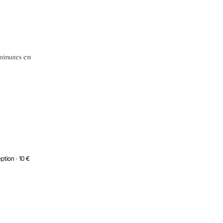
minutes en
eption · 10 €