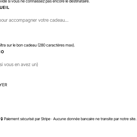
 vide si vous ne connaissez pas encore le destinataire.
UEIL
îtra sur le bon cadeau (280 caractères max).
MO
YER
PROCÉDER AU PAIEMENT SÉCURISÉ
🔒 Paiement sécurisé par Stripe · Aucune donnée bancaire ne transite par notre site.