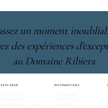
assez un moment inoubliab
ez des expériences d'excep
au Domaine Ribiera
EXPLORER
INFORMATIONS
Chambres & Suites
Offres Spéciales
Restaurant & Bar
Coffrets Cadeaux
Gastronomique en Provence
Cartes & Menus