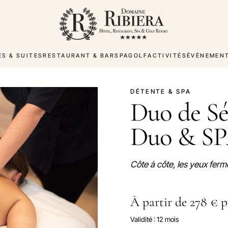
S & SUITES
RESTAURANT & BAR
SPA
GOLF
ACTIVITÉS
ÉVÉNEMEN
DÉTENTE & SPA
Duo de Sé
Duo & S
Côte à côte, les yeux fer
À partir de 278 € 
Validité : 12 mois