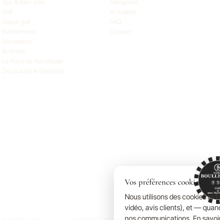
Spa & Bien-Être
Allergènes
Golf
Actualités
Séjour golf
FAQ
Événements
Contact
Séminaires
Activités
Le Pays de Forcalquier
Découvrez le Domaine
Vos préférences cookies
Nous utilisons des cookies ind
vidéo, avis clients), et — qua
nos communications.
En savoi