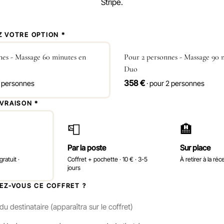
Stripe.
Z VOTRE OPTION *
nes - Massage 60 minutes en
Pour 2 personnes - Massage 90 
Duo
358 €
2 personnes
· pour 2 personnes
IVRAISON *
📮
🏨
Par la poste
Sur place
ratuit ·
Coffret + pochette · 10 € · 3-5
À retirer à la réc
jours
REZ-VOUS CE COFFRET ?