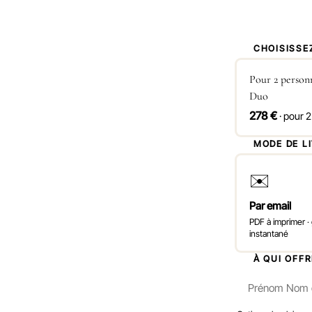
1
CHOISISSE
Pour 2 person
Duo
278 €
· pour 
2
MODE DE L
✉️
Par email
PDF à imprimer · g
instantané
3
À QUI OFF