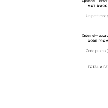
Optionnel — laisser
4
MOT D'ACC
Optionnel — appara
5
CODE PRO
TOTAL À PA